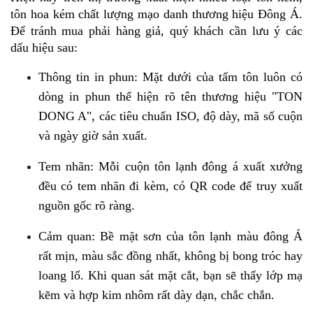
tôn hoa kém chất lượng mạo danh thương hiệu Đông Á. 
Để tránh mua phải hàng giả, quý khách cần lưu ý các 
dấu hiệu sau:
Thông tin in phun: Mặt dưới của tấm tôn luôn có 
dòng in phun thể hiện rõ tên thương hiệu "TON 
DONG A", các tiêu chuẩn ISO, độ dày, mã số cuộn 
và ngày giờ sản xuất.
Tem nhãn: Mỗi cuộn tôn lạnh đông á xuất xưởng 
đều có tem nhãn đi kèm, có QR code để truy xuất 
nguồn gốc rõ ràng.
Cảm quan: Bề mặt sơn của tôn lạnh màu đông Á 
rất mịn, màu sắc đồng nhất, không bị bong tróc hay 
loang lổ. Khi quan sát mặt cắt, bạn sẽ thấy lớp mạ 
kẽm và hợp kim nhôm rất dày dạn, chắc chắn.