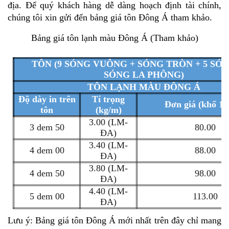
địa. Để quý khách hàng dễ dàng hoạch định tài chính, 
chúng tôi xin gửi đến bảng giá tôn Đông Á tham khảo.
Bảng giá tôn lạnh màu Đông Á (Tham khảo)
TÔN (9 SÓNG VUÔNG + SÓNG TRÒN + 5 SÓN
SÓNG LA PHÔNG)
TÔN LẠNH MÀU ĐÔNG Á
Độ dày in trên
Tỉ trọng
Đơn giá (khổ 1.
tôn
(kg/m)
3.00 (LM-
3 dem 50
80.00
ĐA)
3.40 (LM-
4 dem 00
88.00
ĐA)
3.80 (LM-
4 dem 50
98.00
ĐA)
4.40 (LM-
5 dem 00
113.00
ĐA)
Lưu ý: Bảng giá tôn Đông Á mới nhất trên đây chỉ mang 