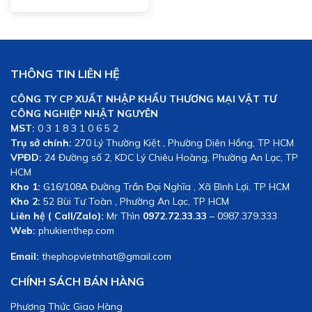
THÔNG TIN LIÊN HỆ
CÔNG TY CP XUẤT NHẬP KHẨU THƯƠNG MẠI VẬT TƯ
CÔNG NGHIỆP NHẬT NGUYÊN
MST:
0 3 1 8 3 1 0 6 5 2
Trụ sở chính:
270 Lý Thường Kiệt , Phường Diên Hồng, TP HCM
VPĐD:
24 Đường số 2, KDC Lý Chiêu Hoàng, Phường An Lạc, TP
HCM
Kho 1:
G16/108A Đường Trần Đại Nghĩa , Xã Bình Lợi, TP HCM
Kho 2:
52 Bùi Tư Toàn , Phường An Lạc, TP HCM
Liên hệ ( Call/Zalo):
Mr Thìn
0972.72.33.33
– 0987.379.333
Web:
phukienthep.com
Email:
thephopvietnhat@gmail.com
CHÍNH SÁCH BÁN HÀNG
Phương Thức Giao Hàng