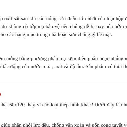
 oxit sắt sau khi cán nóng. Ưu điểm lớn nhất của loại hộp đ
ên, do không có lớp mạ bảo vệ nên chúng dễ bị oxy hóa bởi m
cho các hạng mục trong nhà hoặc sơn chống gỉ bề mặt.
kẽm mỏng bằng phương pháp mạ kẽm điện phân hoặc nhúng 
i tác động của nước mưa, axit và độ ẩm. Sản phẩm có tuổi th
0
 nhật 60x120 thay vì các loại thép hình khác? Dưới đây là n
t giúp phân phối lực đều, chống vặn xoắn và uốn cong tuyệt v