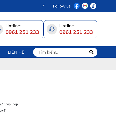
An toàn hôm nay - Bền vững mai sau
Follow us:
Hotline:
Hotline:
0961 251 233
0961 251 233
LIÊN HỆ
ư thép hộp
0x4).