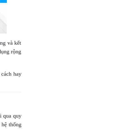
ng và kết
 dụng rộng
 cách hay
i qua quy
n hệ thống