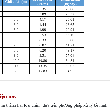
Chiều dài (m)
(kg/m)
(kg/cây)
6.0
3.35
20.08
6.0
3.89
23.37
6.0
4.17
25.01
6.0
4.44
26.65
6.0
4.99
29.91
6.0
5.53
33.16
6.0
6.33
38.00
7.0
6.87
41.21
8.0
8.20
49.17
9.0
9.51
57.04
10.0
10.80
64.81
11.0
13.35
80.07
12.0
15.83
94.95
hiện nay
ia thành hai loại chính dựa trên phương pháp xử lý bề mặt: