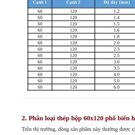
Cạnh 1
Cạnh 2
Độ dày (mm)
60
120
1.2
60
120
1.4
60
120
1.5
60
120
1.6
60
120
1.8
60
120
2.0
60
120
2.3
60
120
2.5
60
120
3.0
60
120
3.5
60
120
4.0
60
120
5.0
60
120
6.0
2. Phân loại thép hộp 60x120 phổ biến 
Trên thị trường, dòng sản phẩm này thường được ch