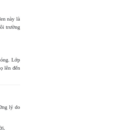
en này là
ôi trường
nóng. Lớp
ọ lên đến
hững lý do
ời.