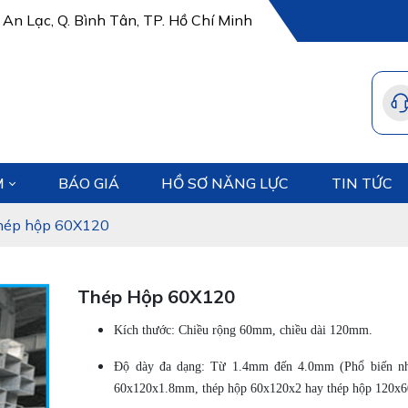
 An Lạc, Q. Bình Tân, TP. Hồ Chí Minh
M
BÁO GIÁ
HỒ SƠ NĂNG LỰC
TIN TỨC
hép hộp 60X120
Thép Hộp 60X120
Kích thước: Chiều rộng 60mm, chiều dài 120mm.
Độ dày đa dạng: Từ 1.4mm đến 4.0mm (Phổ biến nh
60x120x1.8mm, thép hộp 60x120x2 hay thép hộp 120x6