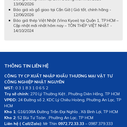
13/06/2026
Báo giá xà gồ giao tại Cần Giờ | Giá tốt, chính hãng -
12/06/2026
Báo giá thép Việt Nhật (Vina Kyoei) tại Quận 1, TP.HCM –
Cập nhật mới nhất hôm nay – TÔN THÉP VIỆT NHẬT -
14/10/2024
THÔNG TIN LIÊN HỆ
CÔNG TY CP XUẤT NHẬP KHẨU THƯƠNG MẠI VẬT TƯ
CÔNG NGHIỆP NHẬT NGUYÊN
MST:
0 3 1 8 3 1 0 6 5 2
Trụ sở chính:
270 Lý Thường Kiệt , Phường Diên Hồng, TP HCM
VPĐD:
24 Đường số 2, KDC Lý Chiêu Hoàng, Phường An Lạc, TP
HCM
Kho 1:
G16/108A Đường Trần Đại Nghĩa , Xã Bình Lợi, TP HCM
Kho 2:
52 Bùi Tư Toàn , Phường An Lạc, TP HCM
Liên hệ ( Call/Zalo):
Mr Thìn
0972.72.33.33
– 0987.379.333