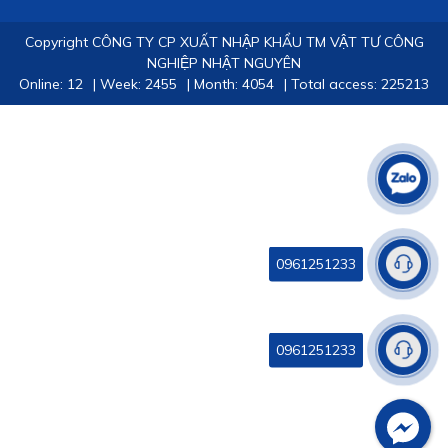
Copyright CÔNG TY CP XUẤT NHẬP KHẨU TM VẬT TƯ CÔNG
NGHIỆP NHẬT NGUYÊN
Online: 12
|
Week: 2455
|
Month: 4054
|
Total access: 225213
0961251233
0961251233